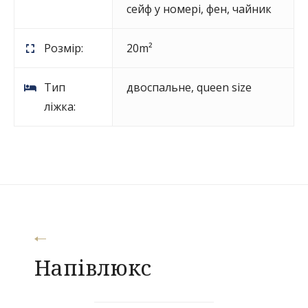
сейф у номері
,
фен
,
чайник
Розмір:
20m²
Тип
двоспальне, queen size
ліжка:
Навігація
Напівлюкс
записів