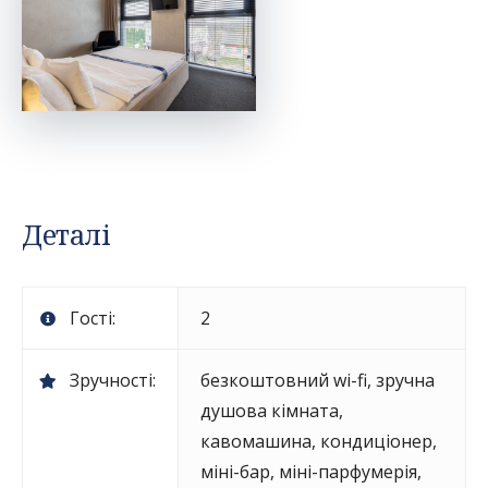
Деталі
Гості:
2
Зручності:
безкоштовний wi-fi
,
зручна
душова кімната
,
кавомашина
,
кондиціонер
,
міні-бар
,
міні-парфумерія
,